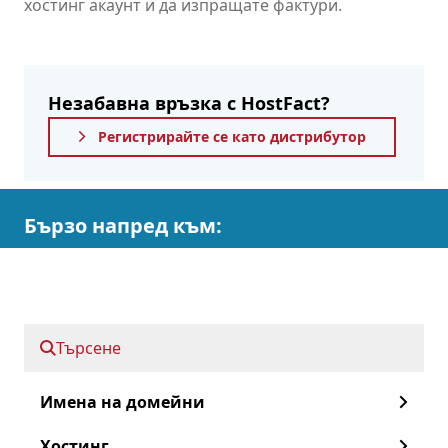
хостинг акаунт и да изпращате фактури.
Незабавна връзка с HostFact?
Регистрирайте се като дистрибутор
Бързо напред към:
Модул HostFact
Научете повече за HostFact
Търсене
Модул HostFact на OXXA.com
Имена на домейни
Създадохме връзка в сътрудничество с
Хостинг