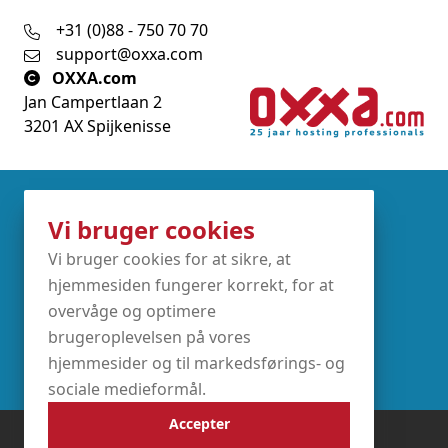
+31 (0)88 - 750 70 70
support@oxxa.com
OXXA.com
Jan Campertlaan 2
3201 AX Spijkenisse
Partners
Vi bruger cookies
Vi bruger cookies for at sikre, at
hjemmesiden fungerer korrekt, for at
overvåge og optimere
brugeroplevelsen på vores
hjemmesider og til markedsførings- og
sociale medieformål.
Accepter
Vilkår og betingelser