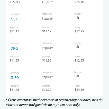
€ 22,93
€ 0,00 *
€ 27,05
Kategorier
Periode
Udvidelse
1 år
Populær
.NET
Registrer
Overfør
Forny
$11.17
$11.17
$12.25
Kategorier
Periode
Udvidelse
1 år
Populær
.ORG
Registrer
Overfør
Forny
$11.95
$11.95
$12.95
Kategorier
Periode
Udvidelse
1 år
Populær
.INFO
Registrer
Overfør
Forny
$21.26
$21.20
$24.19
* Gratis overførsel med bevarelse af registreringsperioden, hvis du
aktiverer denne mulighed via dit my.oxxa.com-miljø.