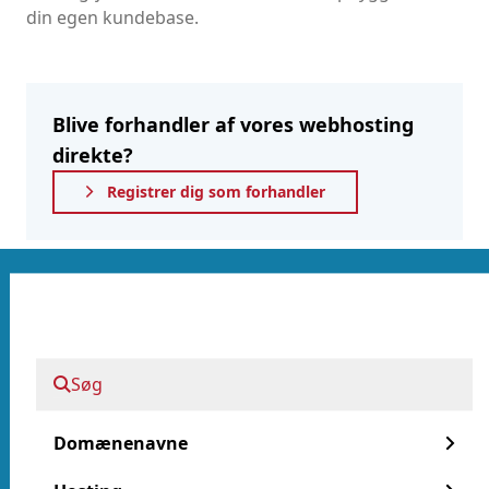
din egen kundebase.
Blive forhandler af vores webhosting
direkte?
Registrer dig som forhandler
Spol frem til i dag:
White label webhosting
Søg
Vores pakker
Domænenavne
Kom godt i gang!