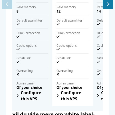
RAM memory
RAM memory
RAM memor
8
12
14
Default spamfilter
Default spamfilter
Default spam
DDoS protection
DDoS protection
DDoS protec
Cache options
Cache options
Cache optio
Gitlab link
Gitlab link
Gitlab link
Overselling
Overselling
Overselling
Admin panel
Admin panel
Admin panel
Of your choice
Of your choice
Of your c
Configure
Configure
Config
this VPS
this VPS
this V
Vil du vide mere om white label-