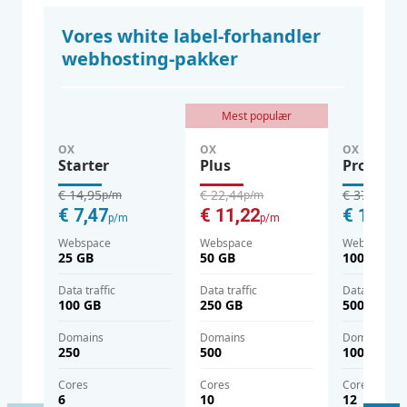
Vores white label-forhandler
webhosting-pakker
Mest populær
OX
OX
OX
Starter
Plus
Pro
€ 14,95
€ 22,44
€ 37,43
p/m
p/m
p/m
€ 7,47
€ 11,22
€ 18,71
p/m
p/m
Webspace
Webspace
Webspace
25 GB
50 GB
100 GB
Data traffic
Data traffic
Data traffic
100 GB
250 GB
500 GB
domains
domains
domains
250
500
1000
cores
cores
cores
6
10
12