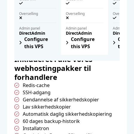
Overselling
Overselling
Overselling
Admin panel
Admin panel
Admin panel
DirectAdmin
DirectAdmin
DirectAd
Configure
Configure
Config
this VPS
this VPS
this V
Inkluderet i alle vores
webhostingpakker til
forhandlere
Redis-cache
SSH-adgang
Gendannelse af sikkerhedskopier
Lav sikkerhedskopier
Automatisk daglig sikkerhedskopiering
60 dages backup-historik
Installatron