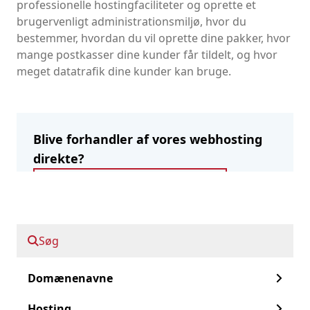
professionelle hostingfaciliteter og oprette et
brugervenligt administrationsmiljø, hvor du
bestemmer, hvordan du vil oprette dine pakker, hvor
mange postkasser dine kunder får tildelt, og hvor
meget datatrafik dine kunder kan bruge.
Blive forhandler af vores webhosting
direkte?
Registrer dig som forhandler
Søg
Spol frem til
Domænenavne
Vores webhosting-pakker til forhandlere
Hosting