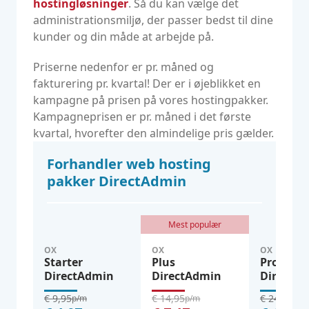
hostingløsninger
. Så du kan vælge det
administrationsmiljø, der passer bedst til dine
kunder og din måde at arbejde på.
Priserne nedenfor er pr. måned og
fakturering pr. kvartal! Der er i øjeblikket en
kampagne på prisen på vores hostingpakker.
Kampagneprisen er pr. måned i det første
kvartal, hvorefter den almindelige pris gælder.
Forhandler web hosting
pakker DirectAdmin
Mest populær
OX
OX
OX
Starter
Plus
Pro
DirectAdmin
DirectAdmin
DirectA
€ 9,95
€ 14,95
€ 24,95
p/m
p/m
p/m