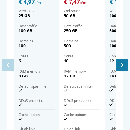
€ 4,97
€ 7,47
€ 12,47
p/m
p/m
Webspace
Webspace
Webspace
25 GB
50 GB
100 GB
Data traffic
Data traffic
Data traffic
100 GB
250 GB
500 GB
domains
domains
domains
100
500
1000
cores
cores
cores
6
10
12
RAM memory
RAM memory
RAM memor
8 GB
12 GB
14 GB
Default spamfilter
Default spamfilter
Default spam
DDoS protection
DDoS protection
DDoS protec
Cache options
Cache options
Cache optio
Gitlab link
Gitlab link
Gitlab link