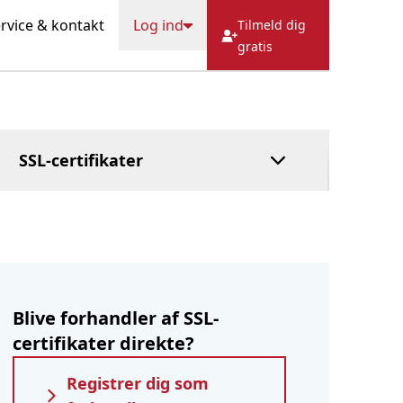
SPØRGSMÅL
Cache
Hostbill
rvice & kontakt
Log ind
Tilmeld dig
HostFact
gratis
Tillidsmandstjeneste
Administreret DNS
Betal bagefter
SSL-certifikater
Blive forhandler af SSL-
certifikater direkte?
Registrer dig som