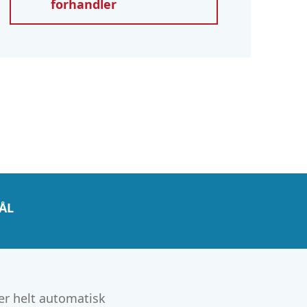
forhandler
ÅL
er helt automatisk