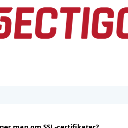
er man om SSL-certifikater?