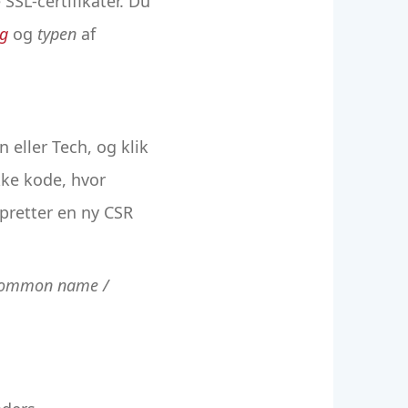
SSL-certifikater. Du
ng
og
typen
af
eller Tech, og klik
kke kode, hvor
pretter en ny CSR
ommon name /