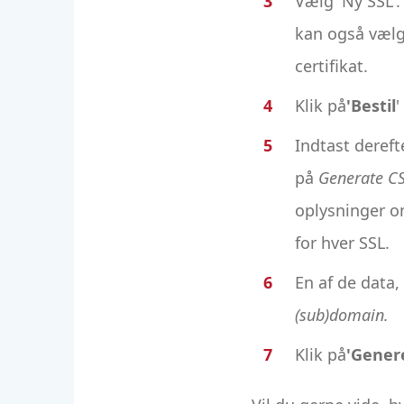
Vælg 'Ny SSL'.
kan også vælge
certifikat.
Klik på
'Bestil
'
Indtast dereft
på
Generate CS
oplysninger o
for hver SSL.
En af de data,
(sub)domain.
Klik på
'Gener