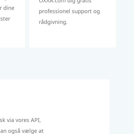
OXXA.com dig gratis
r dine
professionel support og
ester
rådgivning.
sk via vores API,
kan også vælge at