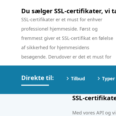
Du sælger SSL-certifikater, vi t
SSL-certifikater er et must for enhver
sikker kommunikation på internettet. At
professionel hjemmeside. Først og
inkludere SSL-certifikater i din
fremmest giver et SSL-certifikat en følelse
produktportefølje svarer til at tilbyde et
af sikkerhed for hjemmesidens
afgørende produkt for dine kunders
besøgende. Derudover er det et must for
Direkte til:
Tilbud
Typer
SSL-certifikat
Med vores API og vi