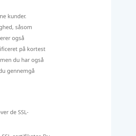
ine kunder.
ighed, såsom
lerer også
ficeret på kortest
r, men du har også
 du gennemgå
over de SSL-