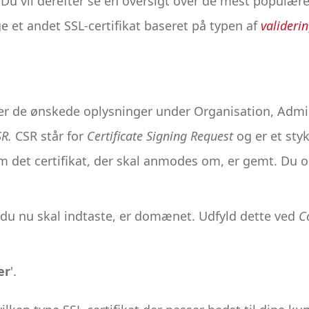
 Du vil derefter se en oversigt over de mest populære 
 et andet SSL-certifikat baseret på typen af
valideri
er de ønskede oplysninger under Organisation, Admin 
R.
CSR står for
Certificate Signing Request
og er et sty
m det certifikat, der skal anmodes om, er gemt. Du o
 du nu skal indtaste, er domænet. Udfyld dette ved
C
er
'.