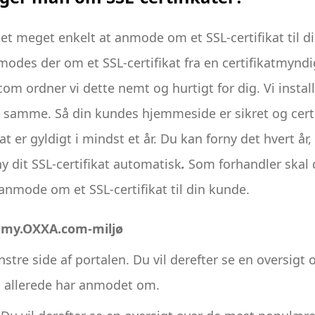
et meget enkelt at anmode om et SSL-certifikat til d
des der om et SSL-certifikat fra en certifikatmynd
om ordner vi dette nemt og hurtigt for dig. Vi instal
t samme. Så din kundes hjemmeside er sikret og certi
ikat er gyldigt i mindst et år. Du kan forny det hvert å
y dit SSL-certifikat automatisk
.
Som forhandler skal
 anmode om et SSL-certifikat til din kunde.
t
my.OXXA.com-miljø
nstre side af portalen. Du vil derefter se en oversigt 
du allerede har anmodet om.