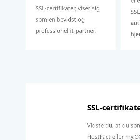
ell
SSL-certifikater, viser sig
SSL
som en bevidst og
aut
professionel it-partner.
hje
SSL-certifika
Vidste du, at du so
HostFact eller my.