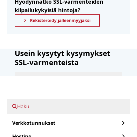
Hyödynnätkö SSL-varmenteiden
kilpailukykyisiä hintoja?
Rekisteröidy jälleenmyyjäksi
Usein kysytyt kysymykset
SSL-varmenteista
Näkyykö toiminimeni EV-
todistuksessa?
Mikä on EV-todistus?
Haku
Voinko pyytää EV SSL -
varmenteen ilmaisesta
Verkkotunnukset
sähköpostiosoitteesta?
Hosting