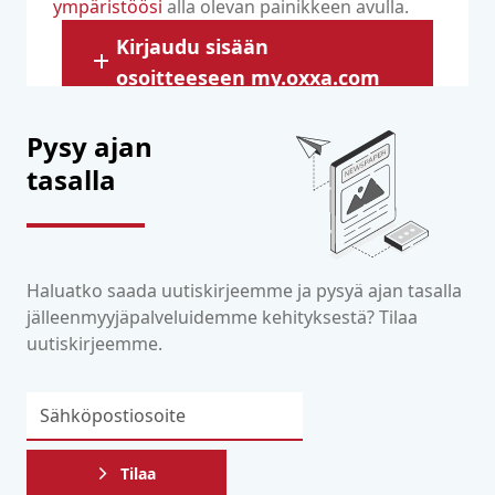
ympäristöösi
alla olevan painikkeen avulla.
Kirjaudu sisään
osoitteeseen my.oxxa.com
Pysy ajan
tasalla
Haluatko saada uutiskirjeemme ja pysyä ajan tasalla
jälleenmyyjäpalveluidemme kehityksestä? Tilaa
uutiskirjeemme.
Tilaa