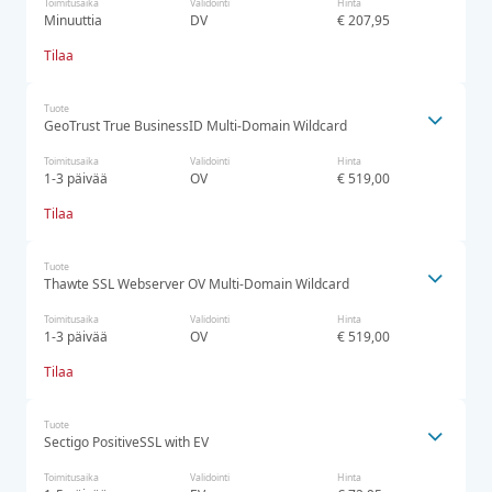
Toimitusaika
Validointi
Hinta
Minuuttia
DV
€ 207,95
Tilaa
Tuote
GeoTrust True BusinessID Multi-Domain Wildcard
Toimitusaika
Validointi
Hinta
1-3 päivää
OV
€ 519,00
Tilaa
Tuote
Thawte SSL Webserver OV Multi-Domain Wildcard
Toimitusaika
Validointi
Hinta
1-3 päivää
OV
€ 519,00
Tilaa
Tuote
Sectigo PositiveSSL with EV
Toimitusaika
Validointi
Hinta