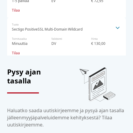
1-5 päivää
EV
€ 72,95
Tilaa
Tuote
Sectigo PositiveSSL Multi-Domain Wildcard
Toimitusaika
Validointi
Hinta
Minuuttia
DV
€ 130,00
Tilaa
Pysy ajan
tasalla
Haluatko saada uutiskirjeemme ja pysyä ajan tasalla
jälleenmyyjäpalveluidemme kehityksestä? Tilaa
uutiskirjeemme.