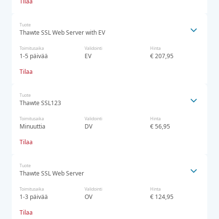
Tilaa
Tuote
Thawte SSL Web Server with EV
Toimitusaika
Validointi
Hinta
1-5 päivää
EV
€ 207,95
Tilaa
Tuote
Thawte SSL123
Toimitusaika
Validointi
Hinta
Minuuttia
DV
€ 56,95
Tilaa
Tuote
Thawte SSL Web Server
Toimitusaika
Validointi
Hinta
1-3 päivää
OV
€ 124,95
Tilaa