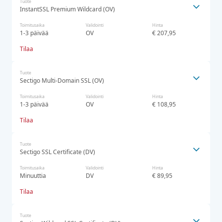
Tuote
InstantSSL Premium Wildcard (OV)
Toimitusaika
Validointi
Hinta
1-3 päivää
OV
€ 207,95
Tilaa
Tuote
Sectigo Multi-Domain SSL (OV)
Toimitusaika
Validointi
Hinta
1-3 päivää
OV
€ 108,95
Tilaa
Tuote
Sectigo SSL Certificate (DV)
Toimitusaika
Validointi
Hinta
Minuuttia
DV
€ 89,95
Tilaa
Tuote