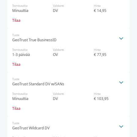
Toimitusaika
Validointi
Hinta
Minuuttia
DV
€ 14,95
Tilaa
Tuote
GeoTrust True BusinessID
Toimitusaika
Validointi
Hinta
1-3 päivää
OV
€ 77,95
Tilaa
Tuote
GeoTrust Standard DV w/SANs
Toimitusaika
Validointi
Hinta
Minuuttia
DV
€ 103,95
Tilaa
Tuote
GeoTrust Wildcard DV