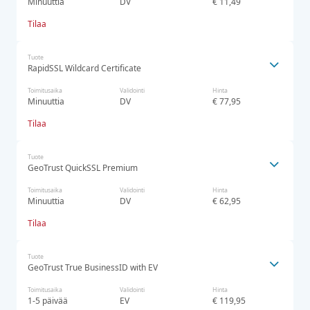
Minuuttia
DV
€ 11,49
Tilaa
Tuote
RapidSSL Wildcard Certificate
Toimitusaika
Validointi
Hinta
Minuuttia
DV
€ 77,95
Tilaa
Tuote
GeoTrust QuickSSL Premium
Toimitusaika
Validointi
Hinta
Minuuttia
DV
€ 62,95
Tilaa
Tuote
GeoTrust True BusinessID with EV
Toimitusaika
Validointi
Hinta
1-5 päivää
EV
€ 119,95