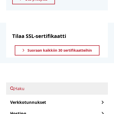
Tilaa SSL-sertifikaatti
Suoraan kaikkiin 30 sertifikaatteihin
Minkä validoinnin tarvitset?
DV - Verkkotunnuksen validointi
Haku
OV - Organisaation validointi
Verkkotunnukset
EV - Laajennettu validointi
Hosting