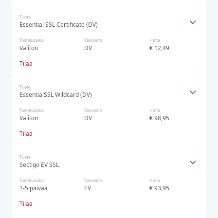
Tuote
Essential SSL Certificate (DV)
Toimitusaika
Validointi
Hinta
Välitön
DV
€ 12,49
Tilaa
Tuote
EssentialSSL Wildcard (DV)
Toimitusaika
Validointi
Hinta
Välitön
DV
€ 98,95
Tilaa
Tuote
Sectigo EV SSL
Toimitusaika
Validointi
Hinta
1-5 päivää
EV
€ 93,95
Tilaa