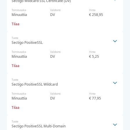
Sectigo Wildcard SSL Certificate (DV)
Toimitusaika
Validointi
Hinta
Minuuttia
DV
€ 258,95
Tilaa
Tuote
Sectigo PositiveSSL
Toimitusaika
Validointi
Hinta
Minuuttia
DV
€ 5,25
Tilaa
Tuote
Sectigo PositiveSSL Wildcard
Toimitusaika
Validointi
Hinta
Minuuttia
DV
€ 77,95
Tilaa
Tuote
Sectigo PositiveSSL Multi-Domain