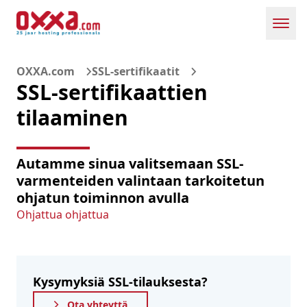
Toggl
OXXA.com
SSL-sertifikaatit
SSL-sertifikaattien
tilaaminen
Autamme sinua valitsemaan SSL-
varmenteiden valintaan tarkoitetun
ohjatun toiminnon avulla
Ohjattua ohjattua
Kysymyksiä SSL-tilauksesta?
Ota yhteyttä